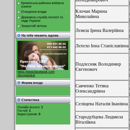
Кремінська районна виборча
комісія
Клочан Марина
Очищення влади
Миколаївна
Державна служба геології та
надр України
Зворотній зв'язок
Лємєш Ірина Валеріївна
На тебе чекають вдома
Лєпєхо Інна Станіславівна
Подлєсняк Володимир
Євгенович
https://www.facebook.com
/dorogamira/
Форма входа
Савченко Тетяна
Олександрівна
Статистика
Селіщева Наталія Іванівна
Онлайн всього:
1
Гостей:
1
Користувачів:
0
Стародубцева Людмила
Віталіївна