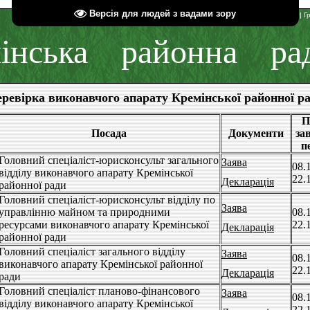
Версія для людей з вадами зору
Ви увійшли як
Гість
| Г
інська районна ра
ревірка виконавчого апарату Кремінської районної р
П
Посада
Документи
за
п
Головний спеціаліст-юрисконсульт загального
Заява
08.
відділу виконавчого апарату Кремінської
22.
Декларація
районної ради
Головний спеціаліст-юрисконсульт відділу по
Заява
управлінню майном та природними
08.
ресурсами виконавчого апарату Кремінської
22.
Декларація
районної ради
Головний спеціаліст загального відділу
Заява
08.
виконавчого апарату Кремінської районної
22.
Декларація
ради
Головний спеціаліст планово-фінансового
Заява
08.
відділу виконавчого апарату Кремінської
22.