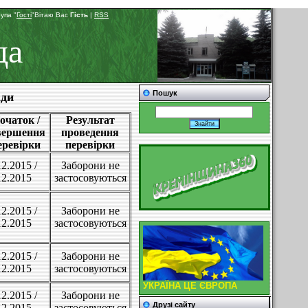
рупа "
Гості
"Вітаю Вас
Гість
|
RSS
да
Пошук
ади
очаток /
Результат
вершення
проведення
еревірки
перевірки
12.2015 /
Заборони не
12.2015
застосовуються
12.2015 /
Заборони не
12.2015
застосовуються
12.2015 /
Заборони не
12.2015
застосовуються
УКРАЇНА ЦЕ ЄВРОПА
12.2015 /
Заборони не
Друзі сайту
12.2015
застосовуються