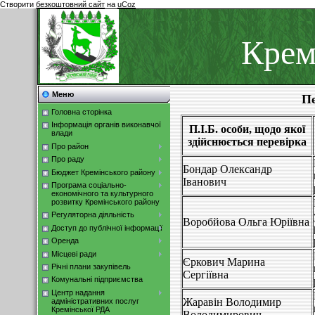
Створити
безкоштовний сайт
на
uCoz
Крем
Меню
Пе
Головна сторінка
Інформація органів виконавчої
П.І.Б. особи, щодо якої
влади
здійснюється перевірка
Про район
Про раду
Бондар Олександр
Бюджет Кремінського району
Іванович
Програма соціально-
економічного та культурного
розвитку Кремінського району
Регуляторна діяльність
Воробйова Ольга Юріївна
Доступ до публічної інформації
Оренда
Місцеві ради
Єркович Марина
Річні плани закупівель
Сергіївна
Комунальні підприємства
Центр надання
Жаравін Володимир
адміністративних послуг
Кремінської РДА
Володимирович