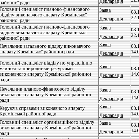
Декларація
районної ради
Головний спеціаліст планово-фінансового
Заява
08.
відділу виконавчого апарату Кремінської
22.
Декларація
районної ради
Головний спеціаліст планово-фінансового
Заява
08.
відділу виконавчого апарату Кремінської
22.
Декларація
районної ради
Заява
Начальник загального відділу виконавчого
08.
апарату Кремінської районної ради
14.
Декларація
Головний спеціаліст відділу по управлінню
Заява
майном та природними ресурсами
08.
виконавчого апарату Кремінської районної
14.
Декларація
ради
Начальник планово-фінансового відділу
Заява
08.
виконавчого апарату Кремінської районної
14.
Декларація
ради
Заява
Керуюча справами виконавчого апарату
08.
Кремінської районної ради
14.
Декларація
Головний спеціаліст організаційного відділу
Заява
08.
виконавчого апарату Кремінської районної
14.
Декларація
ради