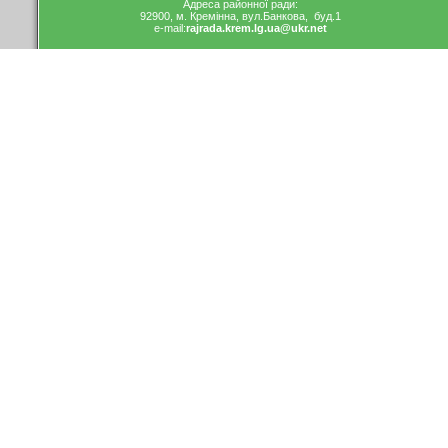
Адреса районної ради:
92900, м. Кремінна, вул.Банкова, буд.1
e-mail:
rajrada.krem.lg.ua
@ukr.net