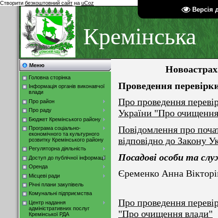
Створити
безкоштовний сайт
на
uCoz
Версія 
Кремінська
Меню
Новоастрах
Головна сторінка
Проведення перевірк
Інформація органів виконавчої
влади
Про проведення перевір
Про район
Про раду
України "Про очищення
Бюджет Кремінського району
Повідомлення про поча
Програма соціально-
економічного та культурного
відповідно до Закону У
розвитку Кремінського району
Регуляторна діяльність
Посадові особи та слу
Доступ до публічної інформації
Оренда
Єременко Анна Вікто
Місцеві ради
Річні плани закупівель
Комунальні підприємства
Про проведення перевір
Центр надання
адміністративних послуг
"Про очищення влади"
Кремінської РДА