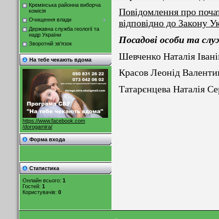
Кремінська районна виборча
Повідомлення про поча
комісія
Очищення влади
відповідно до Закону У
Державна служба геології та
надр України
Посадові особи та слу
Зворотній зв'язок
Шевченко Наталія Ів
На тебе чекають вдома
Красов Леонід Вален
Татарєнцева Наталія С
https://www.facebook.com
/dorogamira/
Форма входа
Статистика
Онлайн всього:
1
Гостей:
1
Користувачів:
0