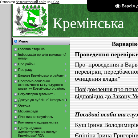
Створити
безкоштовний сайт
на
uCoz
Версія 
Кремінська
Меню
Варварів
Головна сторінка
Проведення перевірк
Інформація органів виконавчої
влади
Про проведення в Варва
Про район
Про раду
перевірки, передбачен
Бюджет Кремінського району
очищення влади"
Програма соціально-
економічного та культурного
Повідомлення про поча
розвитку Кремінського району
Регуляторна діяльність
відповідно до Закону У
Доступ до публічної інформації
Оренда
Місцеві ради
Посадові особи та слу
Річні плани закупівель
Комунальні підприємства
Кущ Ірина Володимирі
Центр надання
адміністративних послуг
Єпініна Ірина Григорі
Кремінської РДА