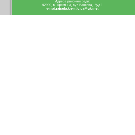
Адреса районної ради:
92900, м. Кремінна, вул.Банкова, буд.1
e-mail:
rajrada.krem.lg.ua
@ukr.net