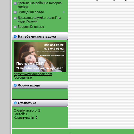
Кремінська районна виборча
комісія
Очищення влади
Державна служба геології та
надр України
Зворотній зв'язок
На тебе чекають вдома
https://www.facebook.com
/dorogamira/
Форма входа
Статистика
Онлайн всього:
1
Гостей:
1
Користувачів:
0